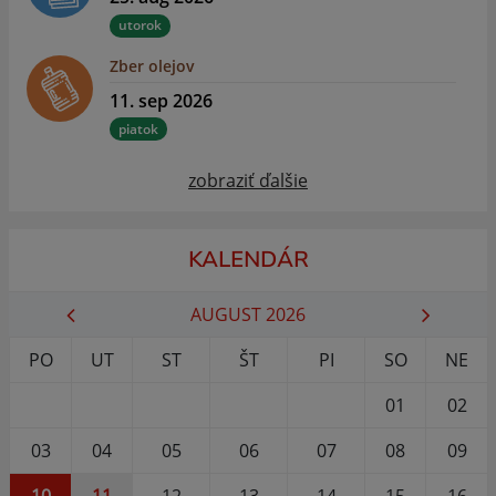
utorok
Zber olejov
11. sep 2026
piatok
zobraziť ďalšie
KALENDÁR
AUGUST 2026
PO
UT
ST
ŠT
PI
SO
NE
01
02
03
04
05
06
07
08
09
10
11
12
13
14
15
16