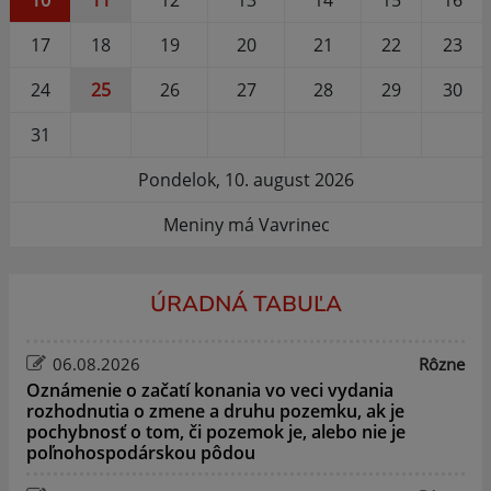
17
18
19
20
21
22
23
24
25
26
27
28
29
30
31
Pondelok, 10. august 2026
Meniny má Vavrinec
ÚRADNÁ TABUĽA
06.08.2026
Rôzne
Oznámenie o začatí konania vo veci vydania
rozhodnutia o zmene a druhu pozemku, ak je
pochybnosť o tom, či pozemok je, alebo nie je
poľnohospodárskou pôdou