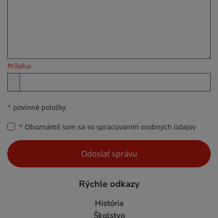
Príloha:
Príloha
*
povinné položky
*
Oboznámil som sa so
spracúvaním osobných údajov
Google reCaptcha Response
Odoslať správu
Rýchle odkazy
História
Školstvo