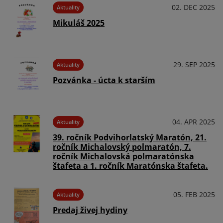
02. DEC 2025
Aktuality
Mikuláš 2025
29. SEP 2025
Aktuality
Pozvánka - úcta k starším
04. APR 2025
Aktuality
39. ročník Podvihorlatský Maratón, 21.
ročník Michalovský polmaratón, 7.
ročník Michalovská polmaratónska
štafeta a 1. ročník Maratónska štafeta.
05. FEB 2025
Aktuality
Predaj živej hydiny