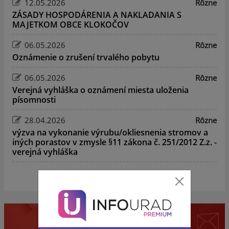
12.05.2026
Rôzne
ZÁSADY HOSPODÁRENIA A NAKLADANIA S
MAJETKOM OBCE KLOKOČOV
06.05.2026
Rôzne
Oznámenie o zrušení trvalého pobytu
06.05.2026
Rôzne
Verejná vyhláška o oznámení miesta uloženia
písomnosti
28.04.2026
Rôzne
výzva na vykonanie výrubu/okliesnenia stromov a
iných porastov v zmysle §11 zákona č. 251/2012 Z.z. -
verejná vyhláška
zobraziť ďalšie
Mobilná aplikácia