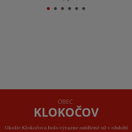
OBEC
KLOKOČOV
Okolie Klokočova bolo výrazne osídlené už v období