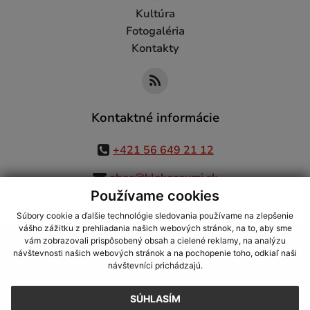
Kultúra
Fotogaléria
Kontakty
Kontaktné informácie
+421 56 649 21 12
obec@klokocovmi.sk
Používame cookies
Súbory cookie a ďalšie technológie sledovania používame na zlepšenie
vášho zážitku z prehliadania našich webových stránok, na to, aby sme
využite možnosť získavania aktuálnych informácií s využitím RSS
,
vám zobrazovali prispôsobený obsah a cielené reklamy, na analýzu
CMS systém (redakčný) systém ECHELON 2,
Mapa stránok
,
web portál
,
návštevnosti našich webových stránok a na pochopenie toho, odkiaľ naši
návštevníci prichádzajú.
webhosting
,
webex.digital, s.r.o.
,
domény
,
registrácia domény
,
spoločnosť webex.digital, s.r.o.
,
technický prevádzkovateľ
SÚHLASÍM