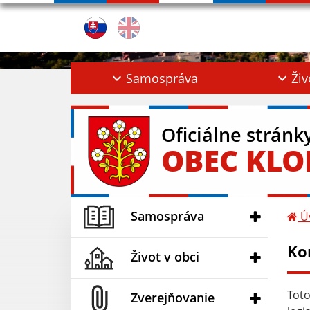
Samospráva
Živ
Oficiálne stránk
OBEC KL
Samospráva
Ú
Ko
Život v obci
Toto
Zverejňovanie