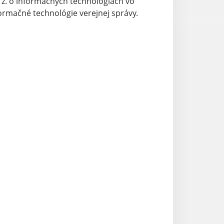
. z. o informačných technológiách vo
formačné technológie verejnej správy.