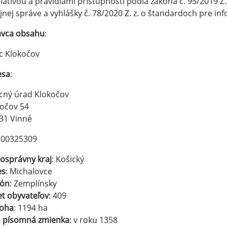
slatívou a pravidlami prístupnosti podľa zákona č. 95/2019 Z
jnej správe a vyhlášky č. 78/2020 Z. z. o štandardoch pre in
ávca obsahu
:
c Klokočov
esa
:
cný úrad Klokočov
očov 54
31 Vinné
: 00325309
osprávny kraj
: Košický
es
: Michalovce
ión
: Zemplínsky
t obyvateľov
: 409
loha
: 1194 ha
á písomná zmienka
: v roku 1358