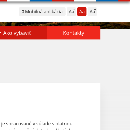
Mobilná aplikácia
Aa
Aa
Aa
Ako vybaviť
Kontakty
v
je spracované v súlade s platnou