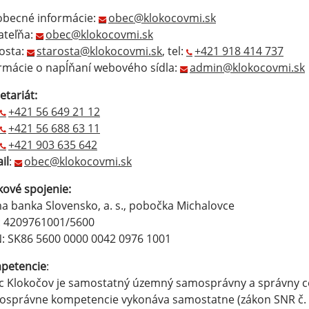
obecné informácie:
obec@klokocovmi.sk
ateľňa:
obec@klokocovmi.sk
osta:
starosta@klokocovmi.sk
, tel:
+421 918 414 737
rmácie o napĺňaní webového sídla:
admin@klokocovmi.sk
etariát:
+421 56 649 21 12
+421 56 688 63 11
+421 903 635 642
il
:
obec@klokocovmi.sk
ové spojenie:
a banka Slovensko, a. s., pobočka Michalovce
.: 4209761001/5600
: SK86 5600 0000 0042 0976 1001
petencie
:
 Klokočov je samostatný územný samosprávny a správny celo
správne kompetencie vykonáva samostatne (zákon SNR č. 3