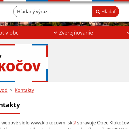
Hľadaný výraz...
Hľadať
ot v obci
Zverejňovanie
y
OKOČOV
vod
Kontakty
ntakty
 webové sídlo
www.klokocovmi.sk
spravuje Obec Klokočo