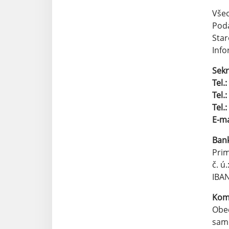
Vše
Pod
Star
Info
Sekr
Tel.:
Tel.:
Tel.:
E-ma
Bank
Prim
č. ú
IBAN
Kom
Obec
samo