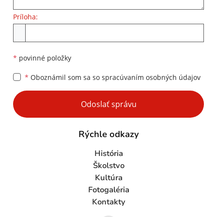
Príloha:
Príloha
*
povinné položky
*
Oboznámil som sa so
spracúvaním osobných údajov
Google reCaptcha Response
Odoslať správu
Rýchle odkazy
História
Školstvo
Kultúra
Fotogaléria
Kontakty