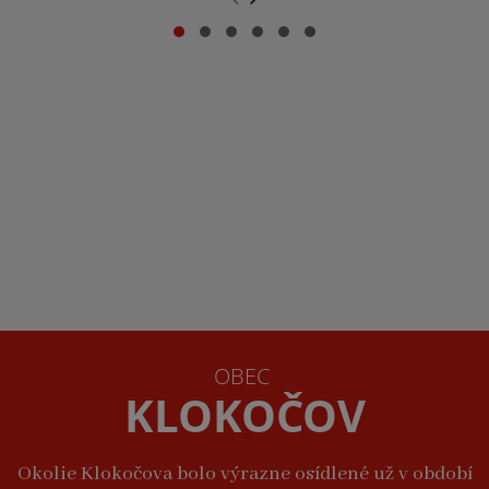
OBEC
KLOKOČOV
Okolie Klokočova bolo výrazne osídlené už v období