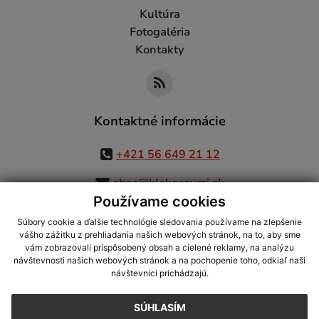
Kultúra
Fotogaléria
Kontakty
Kontaktné informácie
+421 56 649 21 12
obec@klokocovmi.sk
Používame cookies
Súbory cookie a ďalšie technológie sledovania používame na zlepšenie
vášho zážitku z prehliadania našich webových stránok, na to, aby sme
využite možnosť získavania aktuálnych informácií s využitím RSS
,
vám zobrazovali prispôsobený obsah a cielené reklamy, na analýzu
CMS systém (redakčný) systém ECHELON 2,
Mapa stránok
,
web portál
,
návštevnosti našich webových stránok a na pochopenie toho, odkiaľ naši
návštevníci prichádzajú.
webhosting
,
webex.digital, s.r.o.
,
domény
,
registrácia domény
,
spoločnosť webex.digital, s.r.o.
,
technický prevádzkovateľ
SÚHLASÍM