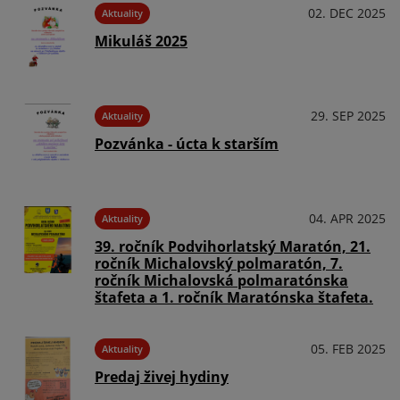
02. DEC 2025
Aktuality
Mikuláš 2025
29. SEP 2025
Aktuality
Pozvánka - úcta k starším
04. APR 2025
Aktuality
39. ročník Podvihorlatský Maratón, 21.
ročník Michalovský polmaratón, 7.
ročník Michalovská polmaratónska
štafeta a 1. ročník Maratónska štafeta.
05. FEB 2025
Aktuality
Predaj živej hydiny