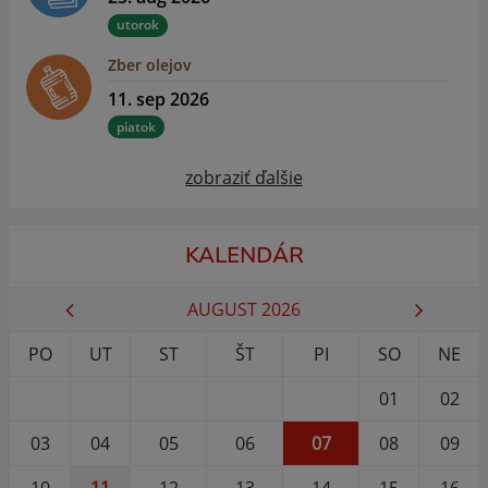
utorok
Zber olejov
11. sep 2026
piatok
zobraziť ďalšie
KALENDÁR
AUGUST 2026
PO
UT
ST
ŠT
PI
SO
NE
01
02
03
04
05
06
07
08
09
10
11
12
13
14
15
16