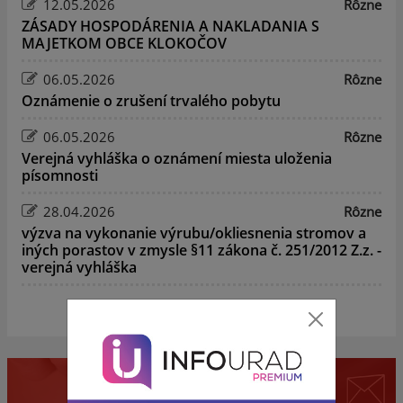
12.05.2026
Rôzne
ZÁSADY HOSPODÁRENIA A NAKLADANIA S
MAJETKOM OBCE KLOKOČOV
06.05.2026
Rôzne
Oznámenie o zrušení trvalého pobytu
06.05.2026
Rôzne
Verejná vyhláška o oznámení miesta uloženia
písomnosti
28.04.2026
Rôzne
výzva na vykonanie výrubu/okliesnenia stromov a
iných porastov v zmysle §11 zákona č. 251/2012 Z.z. -
verejná vyhláška
zobraziť ďalšie
Mobilná aplikácia