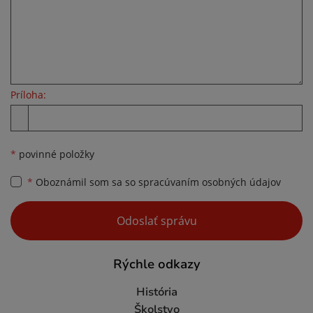
Príloha:
Príloha
*
povinné položky
*
Oboznámil som sa so
spracúvaním osobných údajov
Google reCaptcha Response
Odoslať správu
Rýchle odkazy
História
Školstvo