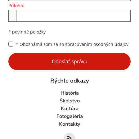
Príloha:
Príloha
*
povinné položky
*
Oboznámil som sa so
spracúvaním osobných údajov
Google reCaptcha Response
Odoslať správu
Rýchle odkazy
História
Školstvo
Kultúra
Fotogaléria
Kontakty