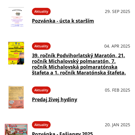
29. SEP 2025
Aktuality
Pozvánka - úcta k starším
04. APR 2025
Aktuality
39. ročník Podvihorlatský Maratón, 21.
ročník Michalovský polmaratón, 7.
ročník Michalovská polmaratónska
štafeta a 1. ročník Maratónska štafeta.
05. FEB 2025
Aktuality
Predaj živej hydiny
20. JAN 2025
Aktuality
Pozvánka - Fašiangy 2025