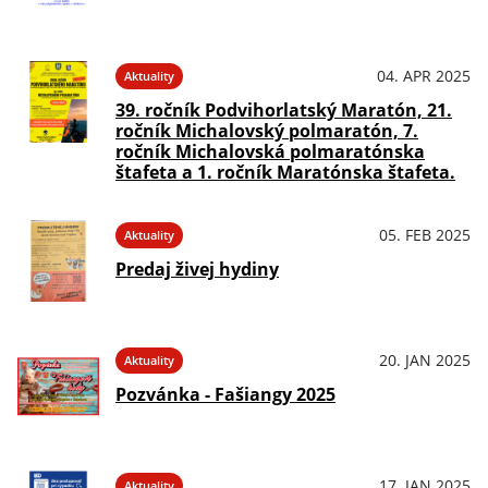
04. APR 2025
Aktuality
39. ročník Podvihorlatský Maratón, 21.
ročník Michalovský polmaratón, 7.
ročník Michalovská polmaratónska
štafeta a 1. ročník Maratónska štafeta.
05. FEB 2025
Aktuality
Predaj živej hydiny
20. JAN 2025
Aktuality
Pozvánka - Fašiangy 2025
17. JAN 2025
Aktuality