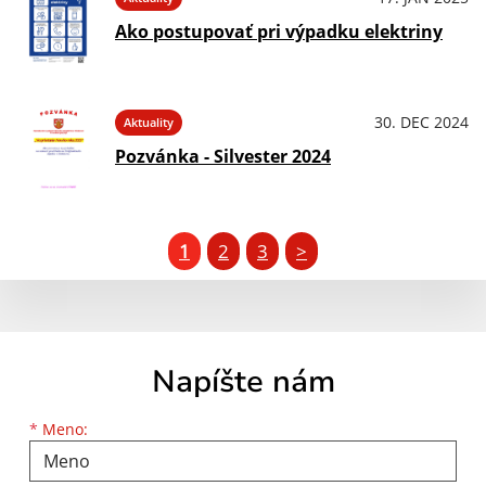
Ako postupovať pri výpadku elektriny
30. DEC 2024
Aktuality
Pozvánka - Silvester 2024
1
2
3
>
Napíšte nám
Meno
Priezvisko
E-mailová adresa
*
Meno: