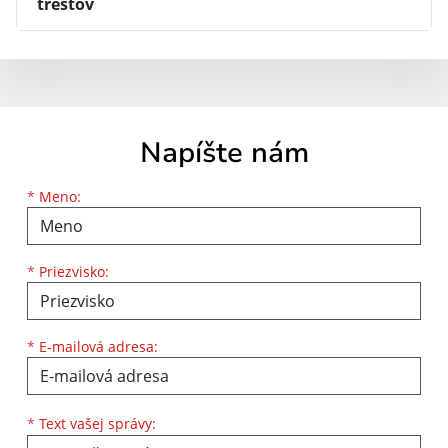
trestov
Napíšte nám
Meno
Priezvisko
E-mailová adresa
*
Meno:
*
Priezvisko:
*
E-mailová adresa:
Text vašej správy...
*
Text vašej správy: