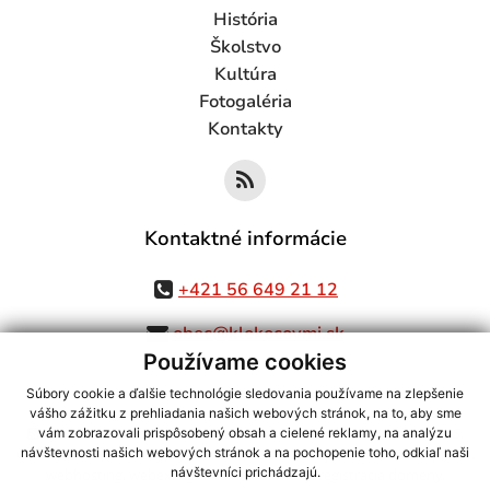
História
Školstvo
Kultúra
Fotogaléria
Kontakty
Kontaktné informácie
+421 56 649 21 12
obec@klokocovmi.sk
Používame cookies
Súbory cookie a ďalšie technológie sledovania používame na zlepšenie
vášho zážitku z prehliadania našich webových stránok, na to, aby sme
využite možnosť získavania aktuálnych informácií s využitím RSS
,
vám zobrazovali prispôsobený obsah a cielené reklamy, na analýzu
CMS systém (redakčný) systém ECHELON 2,
Mapa stránok
,
web portál
,
návštevnosti našich webových stránok a na pochopenie toho, odkiaľ naši
návštevníci prichádzajú.
webhosting
,
webex.digital, s.r.o.
,
domény
,
registrácia domény
,