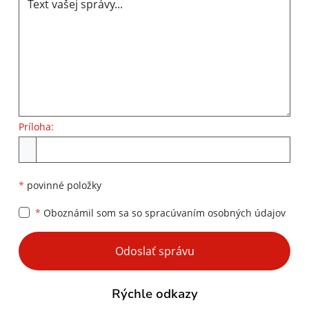
Príloha:
Príloha
*
povinné položky
*
Oboznámil som sa so
spracúvaním osobných údajov
Google reCaptcha Response
Odoslať správu
Rýchle odkazy