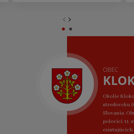
.
.
OBEC
KLO
Okolie Kloko
stredoveku (6
Slovania. Ob
polovici 11.
existujúcich