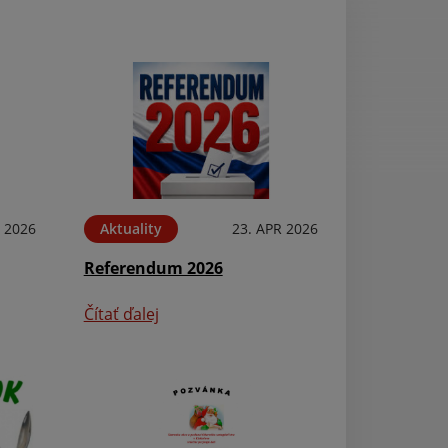
 2026
Aktuality
23. APR 2026
Aktuality
Referendum 2026
Pozvánka - Faši
Čítať ďalej
Čítať ďalej