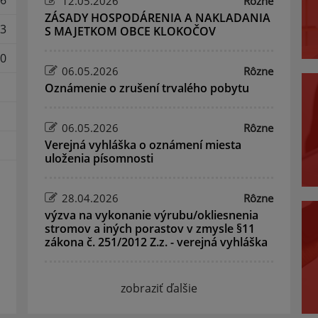
6
12.05.2026
Rôzne
ZÁSADY HOSPODÁRENIA A NAKLADANIA
3
S MAJETKOM OBCE KLOKOČOV
0
06.05.2026
Rôzne
Oznámenie o zrušení trvalého pobytu
06.05.2026
Rôzne
Verejná vyhláška o oznámení miesta
uloženia písomnosti
28.04.2026
Rôzne
výzva na vykonanie výrubu/okliesnenia
stromov a iných porastov v zmysle §11
zákona č. 251/2012 Z.z. - verejná vyhláška
zobraziť ďalšie