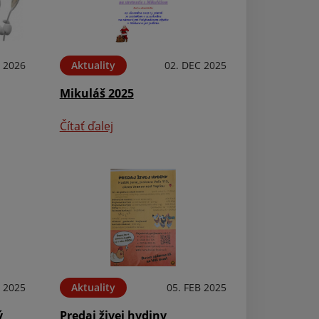
L 2026
Aktuality
02. DEC 2025
Aktuality
Mikuláš 2025
Ako je to s pop
komunálnom o
Čítať ďalej
Čítať ďalej
 2025
Aktuality
05. FEB 2025
ý
Predaj živej hydiny