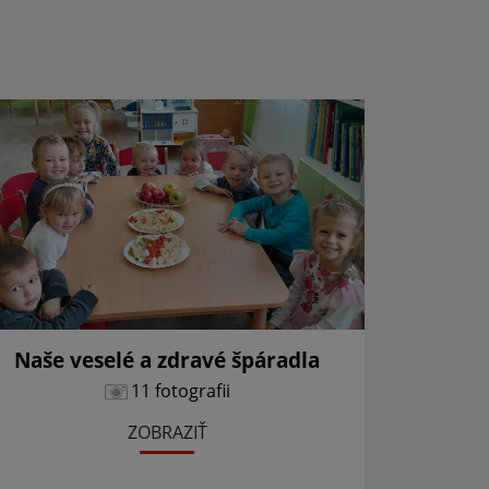
Naše veselé a zdravé špáradla
Jesenné
11 fotografii
ZOBRAZIŤ