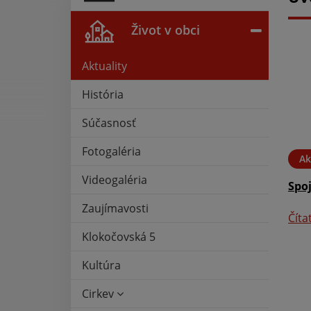
Život v obci
Aktuality
História
Súčasnosť
Fotogaléria
Ak
Videogaléria
Spo
Zaujímavosti
Číta
Klokočovská 5
Kultúra
Cirkev