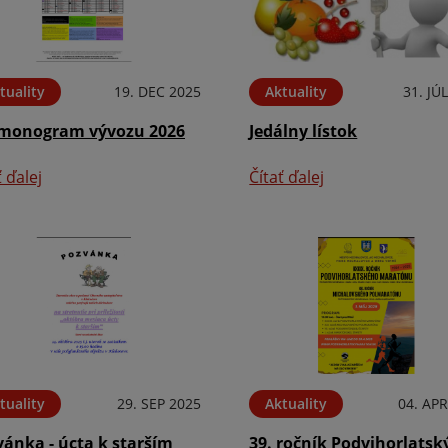
tuality
19. DEC 2025
Aktuality
31. JÚ
monogram vývozu 2026
Jedálny lístok
ť ďalej
Čítať ďalej
tuality
29. SEP 2025
Aktuality
04. APR
ánka - úcta k starším
39. ročník Podvihorlatsk