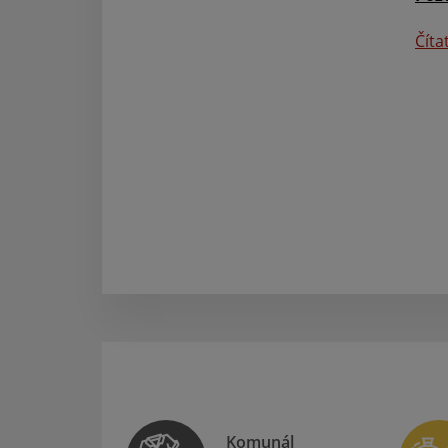
Číta
Komunál