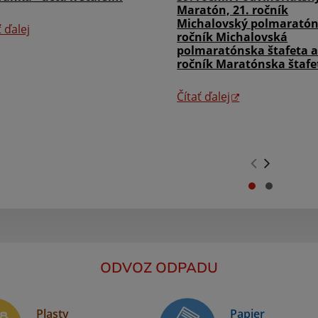
Maratón, 21. ročník
Michalovský polmaratón,
ť ďalej
ročník Michalovská
polmaratónska štafeta a
ročník Maratónska štafe
Čítať ďalej
.
.
ODVOZ ODPADU
Plasty
Papier