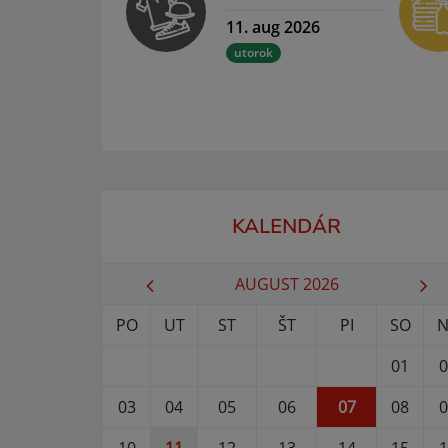
11. aug 2026
utorok
KALENDÁR
AUGUST 2026
PO
UT
ST
ŠT
PI
SO
N
01
0
03
04
05
06
07
08
0