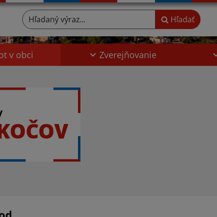
Hľadaný výraz...
Hľadať
ot v obci
Zverejňovanie
y
OKOČOV
od