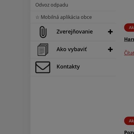
Odvoz odpadu
☆ Mobilná aplikácia obce
Ak
Zverejňovanie
Har
Ako vybaviť
Číta
Kontakty
Ak
Pozv