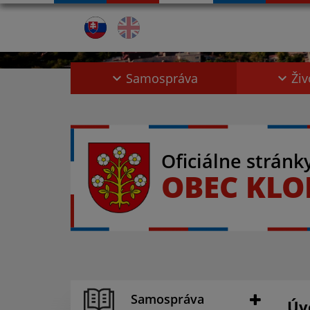
Samospráva
Živ
Oficiálne stránk
OBEC KL
Samospráva
Úv