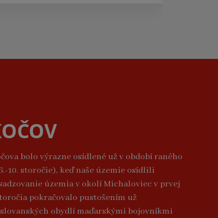
KOČOV
čova bolo výrazne osídlené už v období raného
.-10. storočie), keď naše územie osídlili
sadzovanie územia v okolí Michaloviec v prvej
 storočia pokračovalo pustošením už
 slovanských obydlí maďarskými bojovníkmi