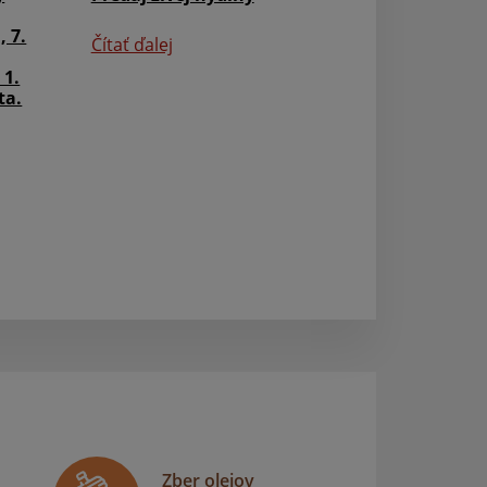
Kultúra
 7.
Čítať ďalej
výstava obrazov
 1.
ta.
Čítať ďalej
Zber olejov