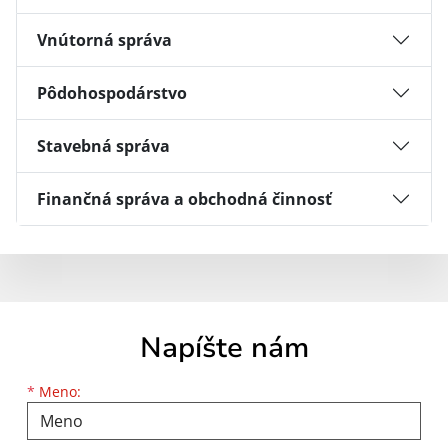
Vnútorná správa
Pôdohospodárstvo
Stavebná správa
Finančná správa a obchodná činnosť
Napíšte nám
Meno
Priezvisko
E-mailová adresa
*
Meno: