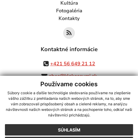
Kultúra
Fotogaléria
Kontakty
Kontaktné informácie
+421 56 649 21 12
obec@klokocovmi.sk
Používame cookies
Súbory cookie a ďalšie technológie sledovania používame na zlepšenie
vášho zážitku z prehliadania našich webových stránok, na to, aby sme
využite možnosť získavania aktuálnych informácií s využitím RSS
,
vám zobrazovali prispôsobený obsah a cielené reklamy, na analýzu
CMS systém (redakčný) systém ECHELON 2,
Mapa stránok
,
web portál
,
návštevnosti našich webových stránok a na pochopenie toho, odkiaľ naši
návštevníci prichádzajú.
webhosting
,
webex.digital, s.r.o.
,
domény
,
registrácia domény
,
spoločnosť webex.digital, s.r.o.
,
technický prevádzkovateľ
SÚHLASÍM
Posledná aktualizácia:
07.08.2026