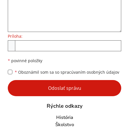
Príloha:
Príloha
*
povinné položky
*
Oboznámil som sa so
spracúvaním osobných údajov
Google reCaptcha Response
Odoslať správu
Rýchle odkazy
História
Školstvo