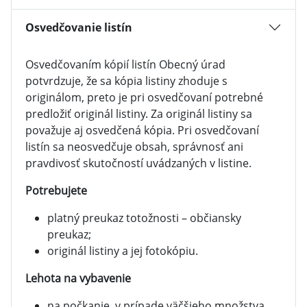
Osvedčovanie listín
Osvedčovaním kópií listín Obecný úrad
potvrdzuje, že sa kópia listiny zhoduje s
originálom, preto je pri osvedčovaní potrebné
predložiť originál listiny. Za originál listiny sa
považuje aj osvedčená kópia. Pri osvedčovaní
listín sa neosvedčuje obsah, správnosť ani
pravdivosť skutočností uvádzaných v listine.
Potrebujete
platný preukaz totožnosti – občiansky
preukaz;
originál listiny a jej fotokópiu.
Lehota na vybavenie
na počkanie, v prípade väčšieho množstva