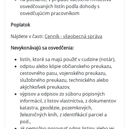
osvedčovaných listín podľa dohody s
osvedčujúcim pracovníkom
Poplatok
Nájdete v časti:
Cenník - všeobecná správa
Nevykonávajú sa osvedčenia:
listín, ktoré sa majú použiť v cudzine (notár),
odpisu alebo kópie občianskeho preukazu,
cestovného pasu, vojenského preukazu,
služobného preukazu, technického alebo
akýchkoľvek preukazov,
výpisov a odpisov zo súboru popisných
informácií, z listov vlastníctva, z dokumentov
katastra, geodézie, pozemkových,
železničných kníh, z identifikácií parciel a
pod.,
ak nemožno porovnať odpis listiny alebo jej