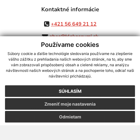
Kontaktné informácie
+421 56 649 21 12
obec@klokocovmi.sk
Používame cookies
Súbory cookie a ďalšie technológie sledovania používame na zlepšenie
vášho zážitku z prehliadania našich webových stránok, na to, aby sme
využite možnosť získavania aktuálnych informácií s využitím RSS
,
vám zobrazovali prispôsobený obsah a cielené reklamy, na analýzu
CMS systém (redakčný) systém ECHELON 2,
Mapa stránok
,
web portál
,
návštevnosti našich webových stránok a na pochopenie toho, odkiaľ naši
návštevníci prichádzajú.
webhosting
,
webex.digital, s.r.o.
,
domény
,
registrácia domény
,
spoločnosť webex.digital, s.r.o.
,
technický prevádzkovateľ
SÚHLASÍM
Posledná aktualizácia:
07.08.2026
Zmeniť moje nastavenia
Vytlačiť stránku
|
Vyhlásenie o prístupnosti
Autorské práva
|
Cookies
Odmietam
.
.
.
.
.
.
webdesign |