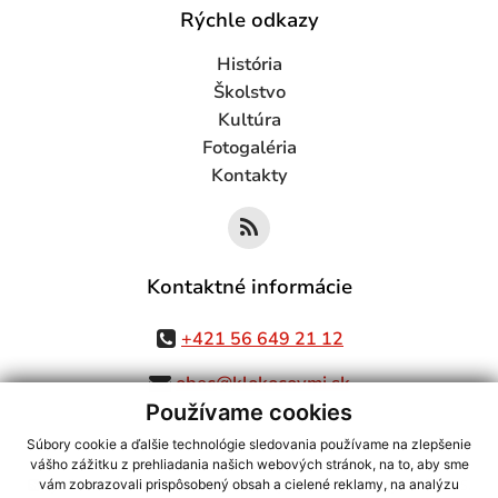
Rýchle odkazy
História
Školstvo
Kultúra
Fotogaléria
Kontakty
Kontaktné informácie
+421 56 649 21 12
obec@klokocovmi.sk
Používame cookies
Súbory cookie a ďalšie technológie sledovania používame na zlepšenie
vášho zážitku z prehliadania našich webových stránok, na to, aby sme
využite možnosť získavania aktuálnych informácií s využitím RSS
,
vám zobrazovali prispôsobený obsah a cielené reklamy, na analýzu