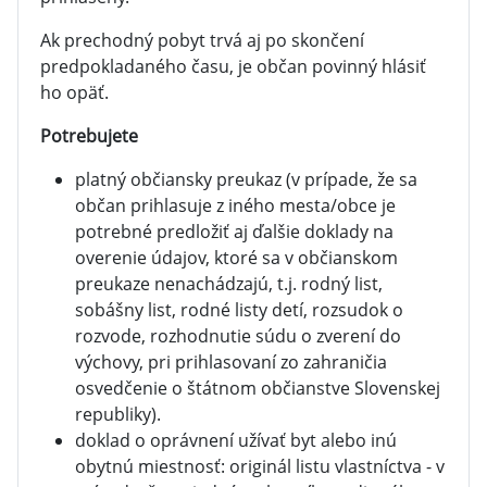
Ak prechodný pobyt trvá aj po skončení
predpokladaného času, je občan povinný hlásiť
ho opäť.
Potrebujete
platný občiansky preukaz (v prípade, že sa
občan prihlasuje z iného mesta/obce je
potrebné predložiť aj ďalšie doklady na
overenie údajov, ktoré sa v občianskom
preukaze nenachádzajú, t.j. rodný list,
sobášny list, rodné listy detí, rozsudok o
rozvode, rozhodnutie súdu o zverení do
výchovy, pri prihlasovaní zo zahraničia
osvedčenie o štátnom občianstve Slovenskej
republiky).
doklad o oprávnení užívať byt alebo inú
obytnú miestnosť: originál listu vlastníctva - v