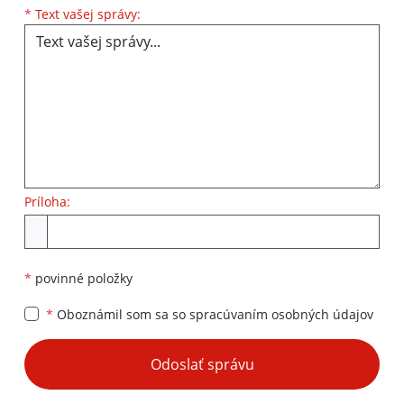
Text vašej správy...
*
Text vašej správy:
Príloha:
Príloha
*
povinné položky
*
Oboznámil som sa so
spracúvaním osobných údajov
Google reCaptcha Response
Odoslať správu