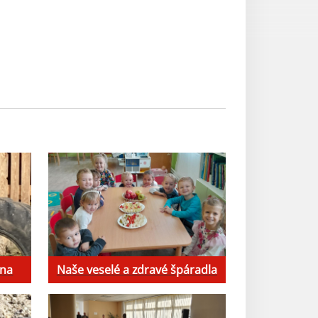
ina
Naše veselé a zdravé špáradla