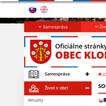
Samospráva
Živ
Oficiálne stránk
OBEC KL
Samospráva
Ú
SO
Život v obci
Aktuality