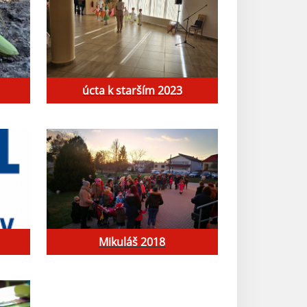
úcta k starším 2023
Mikuláš 2018