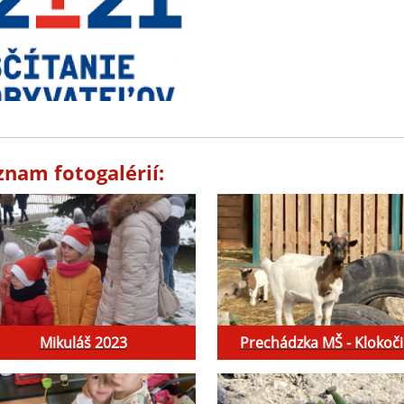
znam fotogalérií:
Mikuláš 2023
Prechádzka MŠ - Klokoč