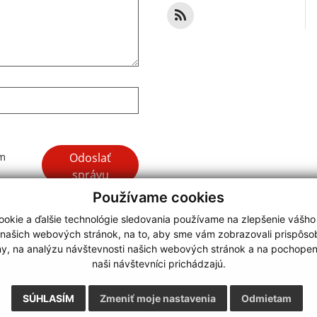
Google reCaptcha Response
Odoslať
ím
správu
Používame cookies
okie a ďalšie technológie sledovania používame na zlepšenie vášho
 našich webových stránok, na to, aby sme vám zobrazovali prispôs
my, na analýzu návštevnosti našich webových stránok a na pochopeni
webdesign |
naši návštevníci prichádzajú.
.
,
o.
,
SÚHLASÍM
Zmeniť moje nastavenia
Odmietam