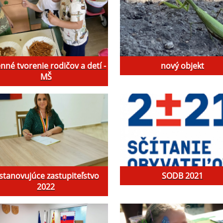
enné tvorenie rodičov a detí -
nový objekt
MŠ
stanovujúce zastupiteľstvo
SODB 2021
2022