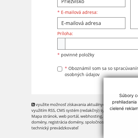
*
E-mailová adresa:
Príloha:
Príloha
*
povinné položky
*
Oboznámil som sa so
spracúvan
osobných údajov
Súbory co
prehliadania
využite možnosť získavania aktuálnych informácií s
cielené rekla
využitím RSS
, CMS systém (redakčný) systém ECHELON 2,
Mapa stránok
,
web portál
,
webhosting
,
webex.digital, s.r.o
domény
,
registrácia domény
,
spoločnosť webex.digital, s.r.
technický prevádzkovateľ