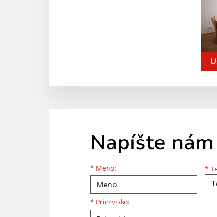
U
Napíšte nám
Meno
Priezvisko
E-mailová adresa
*
Meno:
*
Te
*
Priezvisko: