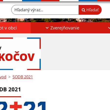
Hľadaný výraz...
Hľadať
ot v obci
Zverejňovanie
y
OKOČOV
vod
SODB 2021
DB 2021