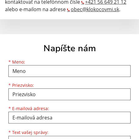
kontaktovať na telefónnom čísle
+421 56 649 21 12
alebo e-mailom na adrese
obec@klokocovmi.sk
.
Napíšte nám
Meno
Priezvisko
E-mailová adresa
*
Meno:
*
Priezvisko:
*
E-mailová adresa:
Text vašej správy...
*
Text vašej správy: