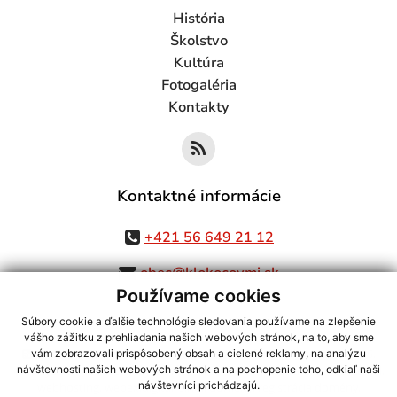
História
Školstvo
Kultúra
Fotogaléria
Kontakty
Kontaktné informácie
+421 56 649 21 12
obec@klokocovmi.sk
Používame cookies
Súbory cookie a ďalšie technológie sledovania používame na zlepšenie
vášho zážitku z prehliadania našich webových stránok, na to, aby sme
využite možnosť získavania aktuálnych informácií s využitím RSS
,
vám zobrazovali prispôsobený obsah a cielené reklamy, na analýzu
CMS systém (redakčný) systém ECHELON 2,
Mapa stránok
,
web portál
,
návštevnosti našich webových stránok a na pochopenie toho, odkiaľ naši
návštevníci prichádzajú.
webhosting
,
webex.digital, s.r.o.
,
domény
,
registrácia domény
,