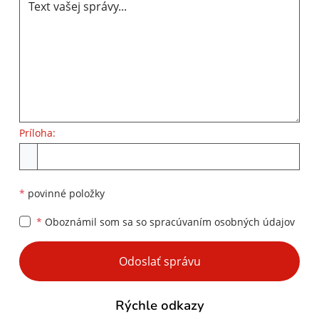
Príloha:
Príloha
*
povinné položky
*
Oboznámil som sa so
spracúvaním osobných údajov
Google reCaptcha Response
Odoslať správu
Rýchle odkazy