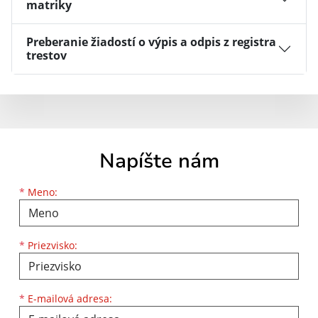
matriky
Preberanie žiadostí o výpis a odpis z registra
trestov
Napíšte nám
Meno
Priezvisko
E-mailová adresa
*
Meno:
*
Priezvisko:
*
E-mailová adresa: