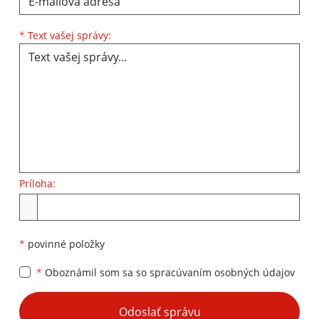
Text vašej správy...
*
Text vašej správy:
Príloha:
Príloha
*
povinné položky
*
Oboznámil som sa so
spracúvaním osobných údajov
Google reCaptcha Response
Odoslať správu