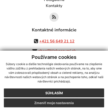
Kontakty
Kontaktné informácie
+421 56 649 21 12
obec@klokocovmi.sk
Používame cookies
Súbory cookie a ďalšie technológie sledovania používame na zlepšenie
vášho zážitku z prehliadania našich webových stránok, na to, aby sme
využite možnosť získavania aktuálnych informácií s využitím RSS
,
vám zobrazovali prispôsobený obsah a cielené reklamy, na analýzu
CMS systém (redakčný) systém ECHELON 2,
Mapa stránok
,
web portál
,
návštevnosti našich webových stránok a na pochopenie toho, odkiaľ naši
návštevníci prichádzajú.
webhosting
,
webex.digital, s.r.o.
,
domény
,
registrácia domény
,
spoločnosť webex.digital, s.r.o.
,
technický prevádzkovateľ
SÚHLASÍM
Posledná aktualizácia:
10.08.2026
Zmeniť moje nastavenia
Vytlačiť stránku
|
Vyhlásenie o prístupnosti