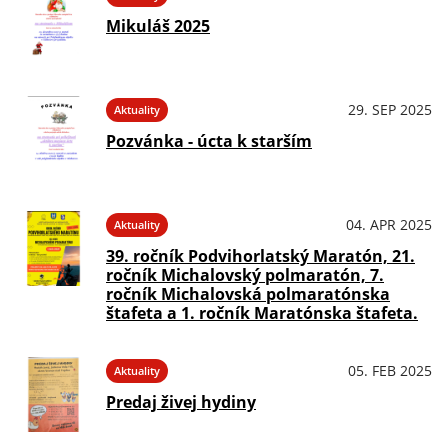
Mikuláš 2025
29. SEP 2025
Aktuality
Pozvánka - úcta k starším
04. APR 2025
Aktuality
39. ročník Podvihorlatský Maratón, 21.
ročník Michalovský polmaratón, 7.
ročník Michalovská polmaratónska
štafeta a 1. ročník Maratónska štafeta.
05. FEB 2025
Aktuality
Predaj živej hydiny