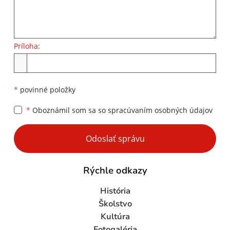
Príloha:
Príloha
*
povinné položky
*
Oboznámil som sa so
spracúvaním osobných údajov
Google reCaptcha Response
Odoslať správu
Rýchle odkazy
História
Školstvo
Kultúra
Fotogaléria