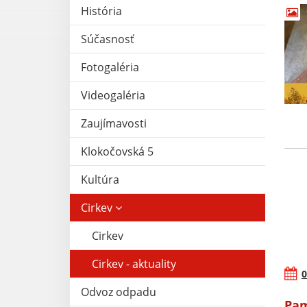
História
Súčasnosť
Fotogaléria
Videogaléria
Zaujímavosti
Klokočovská 5
Kultúra
Cirkev
Cirkev
Cirkev - aktuality
0
Odvoz odpadu
Pam