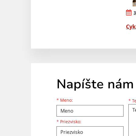
3
Cyk
Napíšte nám
Meno
Priezvisko
E-mailová adresa
*
Meno:
*
Te
*
Priezvisko: