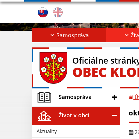
Samospráva
Živ
Oficiálne stránk
OBEC KL
Samospráva
Ú
ok
Život v obci
Aktuality
26