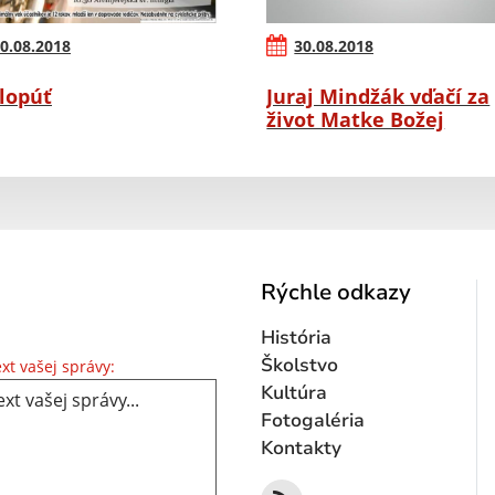
0.08.2018
30.08.2018
lopúť
Juraj Mindžák vďačí za
život Matke Božej
Rýchle odkazy
História
Text vašej správy...
Školstvo
xt vašej správy:
Kultúra
Fotogaléria
Kontakty