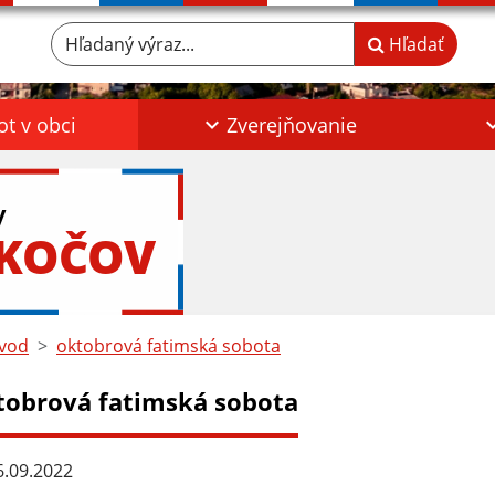
Hľadaný výraz...
Hľadať
ot v obci
Zverejňovanie
y
OKOČOV
vod
oktobrová fatimská sobota
tobrová fatimská sobota
.09.2022